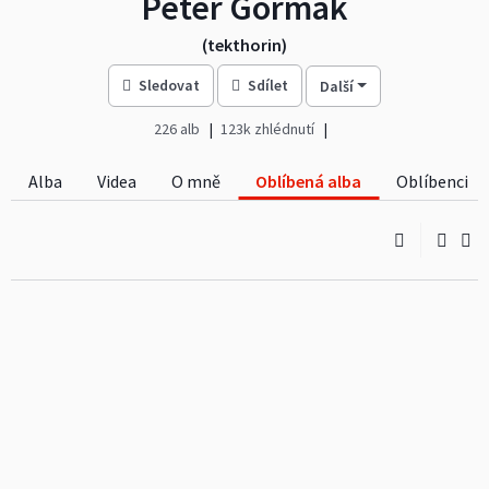
Peter Gormak
(tekthorin)
Sledovat
Sdílet
Další
226 alb
123k zhlédnutí
Alba
Videa
O mně
Oblíbená alba
Oblíbenci